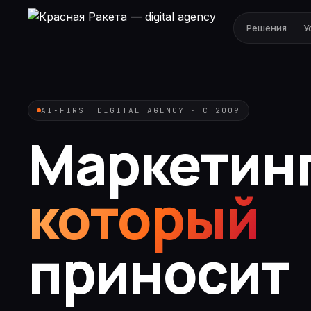
Решения
У
AI‑FIRST DIGITAL AGENCY · С 2009
Маркетинг
который
приносит