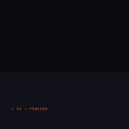
Стратегия
Сайт и упако
Анализ ниши, продукта,
Структура спроса
позиционирования и точек
доверие, понятны
роста.
заявке.
/ 03 — РЕШЕНИЯ