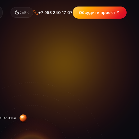
+7 958 240‑17‑07
Обсудить проект
DARK
УПАКОВКА