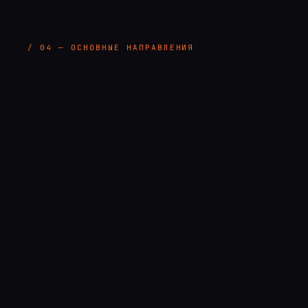
/ 04 — ОСНОВНЫЕ НАПРАВЛЕНИЯ
01
SEO‑продвижение
ОТ 80 000 ₽
Видимость в поисковых системах и качествен