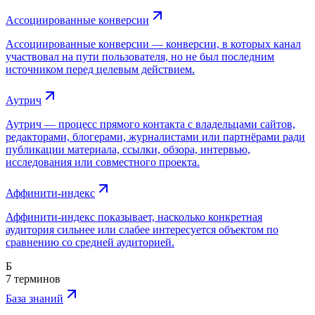
Ассоциированные конверсии
Ассоциированные конверсии — конверсии, в которых канал
участвовал на пути пользователя, но не был последним
источником перед целевым действием.
Аутрич
Аутрич — процесс прямого контакта с владельцами сайтов,
редакторами, блогерами, журналистами или партнёрами ради
публикации материала, ссылки, обзора, интервью,
исследования или совместного проекта.
Аффинити-индекс
Аффинити-индекс показывает, насколько конкретная
аудитория сильнее или слабее интересуется объектом по
сравнению со средней аудиторией.
Б
7 терминов
База знаний