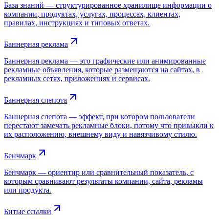
База знаний — структурированное хранилище информации о
компании, продуктах, услугах, процессах, клиентах,
правилах, инструкциях и типовых ответах.
Баннерная реклама
Баннерная реклама — это графические или анимированные
рекламные объявления, которые размещаются на сайтах, в
рекламных сетях, приложениях и сервисах.
Баннерная слепота
Баннерная слепота — эффект, при котором пользователи
перестают замечать рекламные блоки, потому что привыкли к
их расположению, внешнему виду и навязчивому стилю.
Бенчмарк
Бенчмарк — ориентир или сравнительный показатель, с
которым сравнивают результаты компании, сайта, рекламы
или продукта.
Битые ссылки