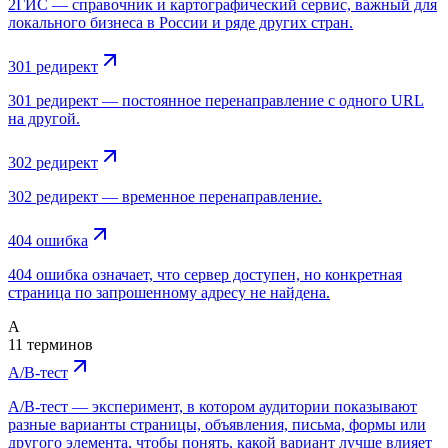
2ГИС — справочник и картографический сервис, важный для
локального бизнеса в России и ряде других стран.
301 редирект
301 редирект — постоянное перенаправление с одного URL
на другой.
302 редирект
302 редирект — временное перенаправление.
404 ошибка
404 ошибка означает, что сервер доступен, но конкретная
страница по запрошенному адресу не найдена.
A
11 терминов
A/B-тест
A/B-тест — эксперимент, в котором аудитории показывают
разные варианты страницы, объявления, письма, формы или
другого элемента, чтобы понять, какой вариант лучше влияет