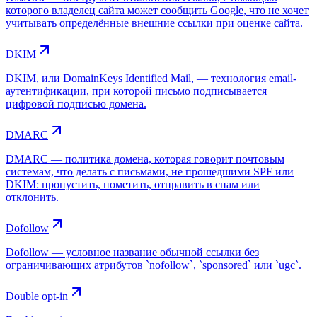
которого владелец сайта может сообщить Google, что не хочет
учитывать определённые внешние ссылки при оценке сайта.
DKIM
DKIM, или DomainKeys Identified Mail, — технология email-
аутентификации, при которой письмо подписывается
цифровой подписью домена.
DMARC
DMARC — политика домена, которая говорит почтовым
системам, что делать с письмами, не прошедшими SPF или
DKIM: пропустить, пометить, отправить в спам или
отклонить.
Dofollow
Dofollow — условное название обычной ссылки без
ограничивающих атрибутов `nofollow`, `sponsored` или `ugc`.
Double opt-in