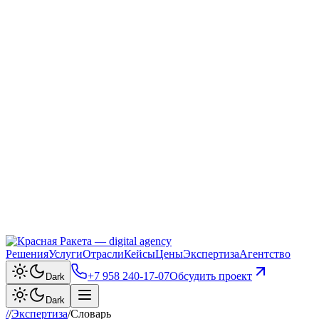
Решения
Услуги
Отрасли
Кейсы
Цены
Экспертиза
Агентство
+7 958 240‑17‑07
Обсудить проект
Dark
Dark
/
/
Экспертиза
/
Словарь