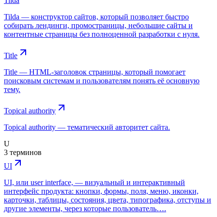
Tilda
Tilda — конструктор сайтов, который позволяет быстро
собирать лендинги, промостраницы, небольшие сайты и
контентные страницы без полноценной разработки с нуля.
Title
Title — HTML-заголовок страницы, который помогает
поисковым системам и пользователям понять её основную
тему.
Topical authority
Topical authority — тематический авторитет сайта.
U
3 терминов
UI
UI, или user interface, — визуальный и интерактивный
интерфейс продукта: кнопки, формы, поля, меню, иконки,
карточки, таблицы, состояния, цвета, типографика, отступы и
другие элементы, через которые пользователь….