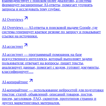
взаимодействует с поиском более диалогово, а система
формирует расширенные AI-ответы, помогает уточнять
запросы и исследовать тему глубже.
AI Overviews
AI Overviews — AI-ответы в поисковой выдаче Google, где
система генерирует краткое резюме по запросу и показывает
ссылки на источники.
AI-ассистент
AI-ассистент — программный помощник на базе
искусственного интеллекта, который выполняет задачи
пользователя: отвечает на вопросы, пишет тексты,
анализирует данные, помогает с кодом, готовит документы,
классифицирует….
AI-копирайтинг
AI-копирайтинг — использование нейросетей для подготовки
текстов: статей, объявлений, описаний товаров, постов,
писем, заголовков, FAQ, скриптов, прототипов страниц и
других маркетинговых материалов.