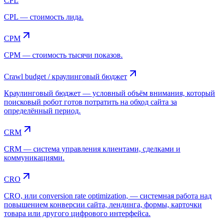
CPL
CPL — стоимость лида.
CPM
CPM — стоимость тысячи показов.
Crawl budget / краулинговый бюджет
Краулинговый бюджет — условный объём внимания, который
поисковый робот готов потратить на обход сайта за
определённый период.
CRM
CRM — система управления клиентами, сделками и
коммуникациями.
CRO
CRO, или conversion rate optimization, — системная работа над
повышением конверсии сайта, лендинга, формы, карточки
товара или другого цифрового интерфейса.