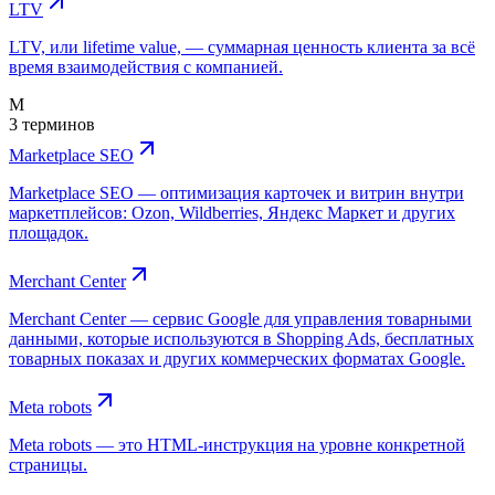
LTV
LTV, или lifetime value, — суммарная ценность клиента за всё
время взаимодействия с компанией.
M
3 терминов
Marketplace SEO
Marketplace SEO — оптимизация карточек и витрин внутри
маркетплейсов: Ozon, Wildberries, Яндекс Маркет и других
площадок.
Merchant Center
Merchant Center — сервис Google для управления товарными
данными, которые используются в Shopping Ads, бесплатных
товарных показах и других коммерческих форматах Google.
Meta robots
Meta robots — это HTML-инструкция на уровне конкретной
страницы.