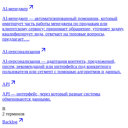
AI-менеджер
AI-менеджер — автоматизированный помощник, который
имитирует часть работы менеджера по продажам или
клиентскому сервису: принимает обращение, уточняет задачу,
квалифицирует лида, отвечает на типовые вопросы,
предлагает….
AI-персонализация
AI-персонализация — адаптация контента, предложений,
писем, рекомендаций или интерфейса под конкретного
пользователя или сегмент с помощью алгоритмов и данных.
API
API — интерфейс, через который разные системы
обмениваются данными.
B
2 терминов
Backlog