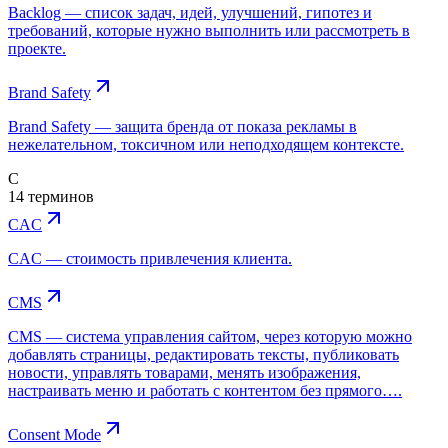
Backlog — список задач, идей, улучшений, гипотез и
требований, которые нужно выполнить или рассмотреть в
проекте.
Brand Safety
Brand Safety — защита бренда от показа рекламы в
нежелательном, токсичном или неподходящем контексте.
C
14 терминов
CAC
CAC — стоимость привлечения клиента.
CMS
CMS — система управления сайтом, через которую можно
добавлять страницы, редактировать тексты, публиковать
новости, управлять товарами, менять изображения,
настраивать меню и работать с контентом без прямого….
Consent Mode