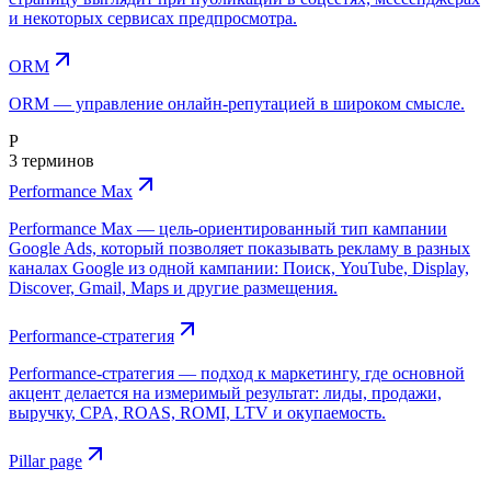
и некоторых сервисах предпросмотра.
ORM
ORM — управление онлайн-репутацией в широком смысле.
P
3 терминов
Performance Max
Performance Max — цель-ориентированный тип кампании
Google Ads, который позволяет показывать рекламу в разных
каналах Google из одной кампании: Поиск, YouTube, Display,
Discover, Gmail, Maps и другие размещения.
Performance-стратегия
Performance-стратегия — подход к маркетингу, где основной
акцент делается на измеримый результат: лиды, продажи,
выручку, CPA, ROAS, ROMI, LTV и окупаемость.
Pillar page