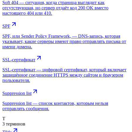
Soft 404 — ситуация, когда страница выглядит как
отсутствующая, но сервер отдаёт код 200 OK вместо
настоящего 404 или 410.
SPF
SPF, или Sender Policy Framework, — DNS-запись, которая
указывает, какие серверы имеют право отправлять письма от
имени домена.
SSL-сертификат
SSL-сертификат — цифровой сертификат, который включает
защищённое соединение HTTPS между сайтом и браузером
пользователя.
Suppression list
Suppression list — список контактов, которым нельзя
отправлять сообщения.
T
3 терминов