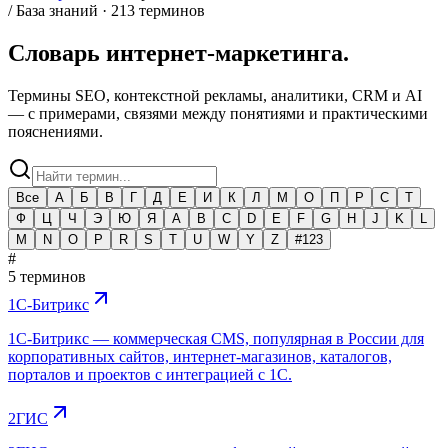
/ База знаний · 213 терминов
Словарь интернет-
маркетинга.
Термины SEO, контекстной рекламы, аналитики, CRM и AI
— с примерами, связями между понятиями и практическими
пояснениями.
Все
А
Б
В
Г
Д
Е
И
К
Л
М
О
П
Р
С
Т
Ф
Ц
Ч
Э
Ю
Я
A
B
C
D
E
F
G
H
J
K
L
M
N
O
P
R
S
T
U
W
Y
Z
#123
#
5 терминов
1C-Битрикс
1C-Битрикс — коммерческая CMS, популярная в России для
корпоративных сайтов, интернет-магазинов, каталогов,
порталов и проектов с интеграцией с 1С.
2ГИС