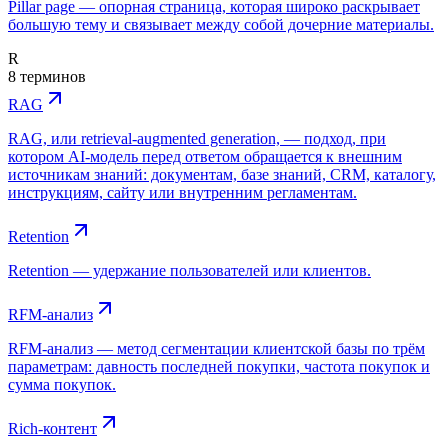
Pillar page — опорная страница, которая широко раскрывает
большую тему и связывает между собой дочерние материалы.
R
8 терминов
RAG
RAG, или retrieval-augmented generation, — подход, при
котором AI-модель перед ответом обращается к внешним
источникам знаний: документам, базе знаний, CRM, каталогу,
инструкциям, сайту или внутренним регламентам.
Retention
Retention — удержание пользователей или клиентов.
RFM-анализ
RFM-анализ — метод сегментации клиентской базы по трём
параметрам: давность последней покупки, частота покупок и
сумма покупок.
Rich-контент