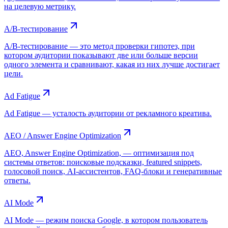
на целевую метрику.
A/B-тестирование
A/B-тестирование — это метод проверки гипотез, при
котором аудитории показывают две или больше версии
одного элемента и сравнивают, какая из них лучше достигает
цели.
Ad Fatigue
Ad Fatigue — усталость аудитории от рекламного креатива.
AEO / Answer Engine Optimization
AEO, Answer Engine Optimization, — оптимизация под
системы ответов: поисковые подсказки, featured snippets,
голосовой поиск, AI-ассистентов, FAQ-блоки и генеративные
ответы.
AI Mode
AI Mode — режим поиска Google, в котором пользователь