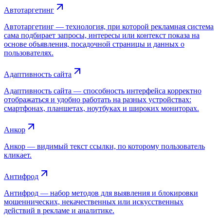
Автотаргетинг
Автотаргетинг — технология, при которой рекламная система
сама подбирает запросы, интересы или контекст показа на
основе объявления, посадочной страницы и данных о
пользователях.
Адаптивность сайта
Адаптивность сайта — способность интерфейса корректно
отображаться и удобно работать на разных устройствах:
смартфонах, планшетах, ноутбуках и широких мониторах.
Анкор
Анкор — видимый текст ссылки, по которому пользователь
кликает.
Антифрод
Антифрод — набор методов для выявления и блокировки
мошеннических, некачественных или искусственных
действий в рекламе и аналитике.