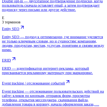
Double opt-in — двухэтапное подтверждение подписки, когда
пользователь сначала оставляет email, а затем подтверждает
подписку через письмо или другое действие.
E
3 терминов
Entity SEO
Entity SEO — подход к оптимизации, где внимание уделяется
не только ключевым словам, но и сущностям: компаниям,
людям, продуктам, местам, услугам, понятиям и связям между
ними.
ERID
ERID — идентификатор интернет-рекламы, который
присваивается рекламному материалу при маркировке.
Event tracking / отслеживание событий
Event tracking — отслеживание пользовательских действий на
сайте: кликов по кнопкам, отправок форм, просмотра
телефона, открытия мессенджера, скачивания файла,
добавления товара в корзину, начала оформления заказа,….