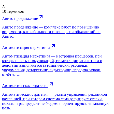
А
10 терминов
Авито продвижение
Авито продвижение — комплекс работ по повышению
видимости, кликабельности и конверсии объявлений на
Авито.
Автоматизация маркетинга
Автоматизация маркетинга — настройка процессов, при
которых часть коммуникаций, сегментации, аналитики и
действий выполняется автоматически: рассылки,
уведомления, ретаргетинг, лид-скоринг, передача заявок,
отчёты,….
Автоматическая стратегия
Автоматическая стратегия — режим управления рекламной
кампанией, при котором система сама регулирует ставки,
показы и распределение бюджета, ориентируясь на заданную
цель.