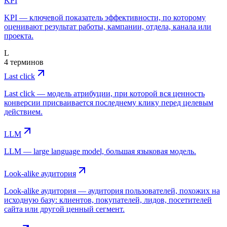
KPI
KPI — ключевой показатель эффективности, по которому
оценивают результат работы, кампании, отдела, канала или
проекта.
L
4 терминов
Last click
Last click — модель атрибуции, при которой вся ценность
конверсии присваивается последнему клику перед целевым
действием.
LLM
LLM — large language model, большая языковая модель.
Look-alike аудитория
Look-alike аудитория — аудитория пользователей, похожих на
исходную базу: клиентов, покупателей, лидов, посетителей
сайта или другой ценный сегмент.