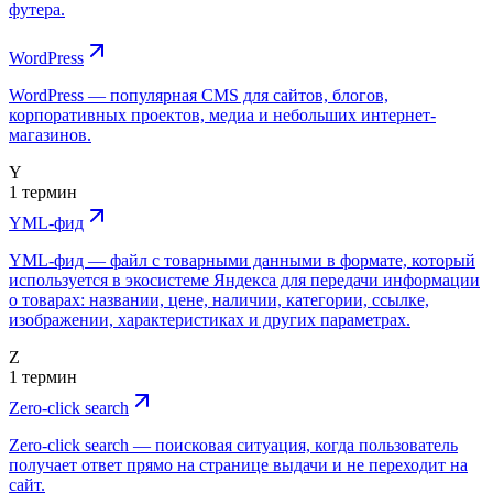
футера.
WordPress
WordPress — популярная CMS для сайтов, блогов,
корпоративных проектов, медиа и небольших интернет-
магазинов.
Y
1 термин
YML-фид
YML-фид — файл с товарными данными в формате, который
используется в экосистеме Яндекса для передачи информации
о товарах: названии, цене, наличии, категории, ссылке,
изображении, характеристиках и других параметрах.
Z
1 термин
Zero-click search
Zero-click search — поисковая ситуация, когда пользователь
получает ответ прямо на странице выдачи и не переходит на
сайт.