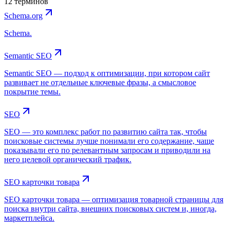
12 терминов
Schema.org
Schema.
Semantic SEO
Semantic SEO — подход к оптимизации, при котором сайт
развивает не отдельные ключевые фразы, а смысловое
покрытие темы.
SEO
SEO — это комплекс работ по развитию сайта так, чтобы
поисковые системы лучше понимали его содержание, чаще
показывали его по релевантным запросам и приводили на
него целевой органический трафик.
SEO карточки товара
SEO карточки товара — оптимизация товарной страницы для
поиска внутри сайта, внешних поисковых систем и, иногда,
маркетплейса.