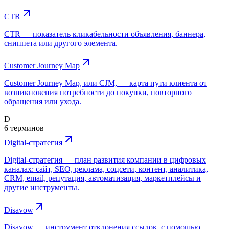
CTR
CTR — показатель кликабельности объявления, баннера,
сниппета или другого элемента.
Customer Journey Map
Customer Journey Map, или CJM, — карта пути клиента от
возникновения потребности до покупки, повторного
обращения или ухода.
D
6 терминов
Digital-стратегия
Digital-стратегия — план развития компании в цифровых
каналах: сайт, SEO, реклама, соцсети, контент, аналитика,
CRM, email, репутация, автоматизация, маркетплейсы и
другие инструменты.
Disavow
Disavow — инструмент отклонения ссылок, с помощью