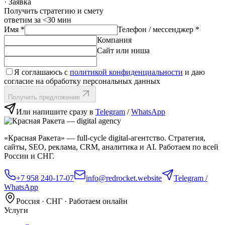
· Заявка
Получить стратегию и смету
ответим за <30 мин
Имя
*
Телефон / мессенджер
*
Компания
Сайт или ниша
Я соглашаюсь с
политикой конфиденциальности
и даю
согласие на обработку персональных данных
Получить предложение
Или напишите сразу в
Telegram
/
WhatsApp
«Красная Ракета» — full‑cycle digital‑агентство. Стратегия,
сайты, SEO, реклама, CRM, аналитика и AI. Работаем по всей
России и СНГ.
+7 958 240‑17‑07
info@redrocket.website
Telegram /
WhatsApp
Россия · СНГ · Работаем онлайн
Услуги