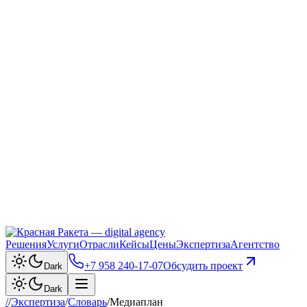
Решения
Услуги
Отрасли
Кейсы
Цены
Экспертиза
Агентство
+7 958 240‑17‑07
Обсудить проект
Dark
Dark
/
/
Экспертиза
/
Словарь
/
Медиаплан