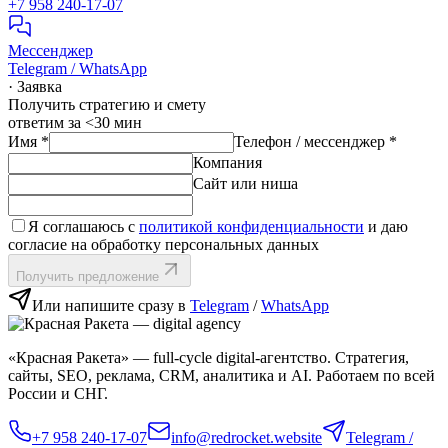
+7 958 240‑17‑07
Мессенджер
Telegram / WhatsApp
· Заявка
Получить стратегию и смету
ответим за <30 мин
Имя
*
Телефон / мессенджер
*
Компания
Сайт или ниша
Я соглашаюсь с
политикой конфиденциальности
и даю
согласие на обработку персональных данных
Получить предложение
Или напишите сразу в
Telegram
/
WhatsApp
«Красная Ракета» — full‑cycle digital‑агентство. Стратегия,
сайты, SEO, реклама, CRM, аналитика и AI. Работаем по всей
России и СНГ.
+7 958 240‑17‑07
info@redrocket.website
Telegram /