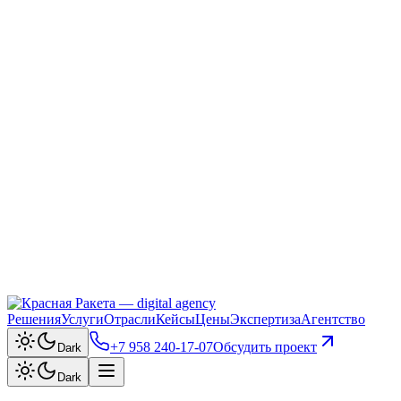
Решения
Услуги
Отрасли
Кейсы
Цены
Экспертиза
Агентство
+7 958 240‑17‑07
Обсудить проект
Dark
Dark