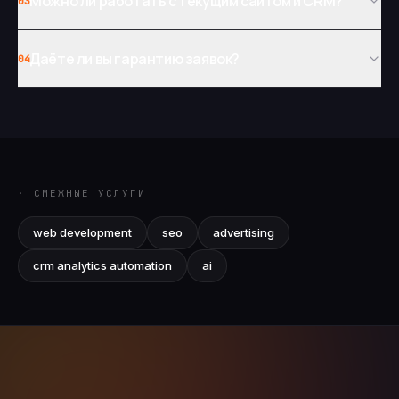
Можно ли работать с текущим сайтом и CRM?
03
Даёте ли вы гарантию заявок?
04
· СМЕЖНЫЕ УСЛУГИ
web development
seo
advertising
crm analytics automation
ai