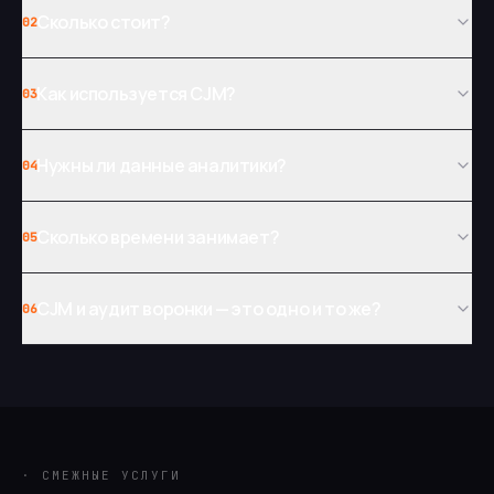
Сколько стоит?
02
Как используется CJM?
03
Нужны ли данные аналитики?
04
Сколько времени занимает?
05
CJM и аудит воронки — это одно и то же?
06
· СМЕЖНЫЕ УСЛУГИ