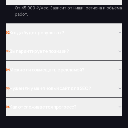
От 45 000 ₽/мес. Зависит от ниши, региона и объёма
работ.
Когда будет результат?
02
Вы гарантируете позиции?
03
Можно ли совмещать с рекламой?
04
Нужен ли у меня новый сайт для SEO?
05
Как отслеживается прогресс?
06