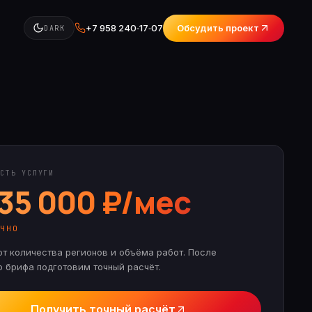
+7 958 240‑17‑07
Обсудить проект
DARK
СТЬ УСЛУГИ
 35 000 ₽/мес
ЯЧНО
от количества регионов и объёма работ.
После
о брифа подготовим точный расчёт.
Получить точный расчёт