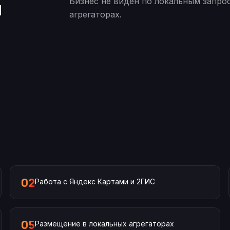
я
Бизнес не виден по локальным запро
агрегаторах.
02
Работа с Яндекс Картами и 2ГИС
05
Размещение в локальных агрегаторах