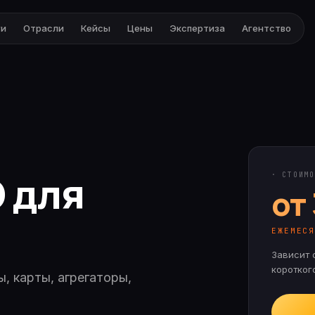
ги
Отрасли
Кейсы
Цены
Экспертиза
Агентство
 для
· СТОИМО
от
ЕЖЕМЕС
Зависит 
коротког
, карты, агрегаторы,