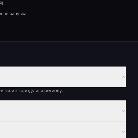
PI
сле запуска
вязкой к городу или региону.