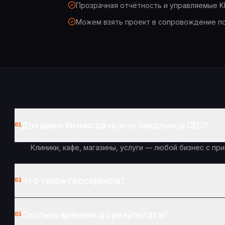
Прозрачная отчётность и управляемые K
Можем взять проект в сопровождение по
Для каких бизнесов нужно локальное SEO?
01
Клиники, кафе, магазины, услуги — любой бизнес с при
Что такое геосервисы?
02
Сколько времени до результата?
03