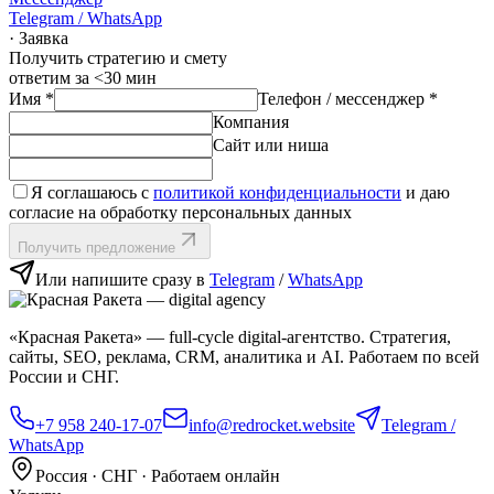
Telegram / WhatsApp
· Заявка
Получить стратегию и смету
ответим за <30 мин
Имя
*
Телефон / мессенджер
*
Компания
Сайт или ниша
Я соглашаюсь с
политикой конфиденциальности
и даю
согласие на обработку персональных данных
Получить предложение
Или напишите сразу в
Telegram
/
WhatsApp
«Красная Ракета» — full‑cycle digital‑агентство. Стратегия,
сайты, SEO, реклама, CRM, аналитика и AI. Работаем по всей
России и СНГ.
+7 958 240‑17‑07
info@redrocket.website
Telegram /
WhatsApp
Россия · СНГ · Работаем онлайн