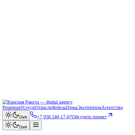
Решения
Услуги
Отрасли
Кейсы
Цены
Экспертиза
Агентство
+7 958 240‑17‑07
Обсудить проект
Dark
Dark