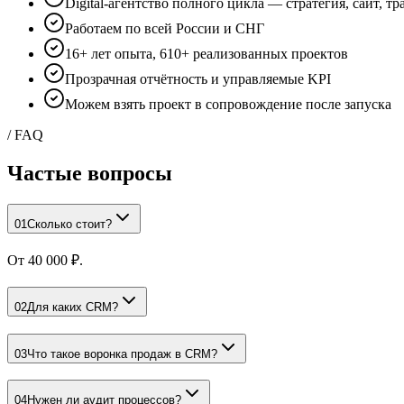
Digital-агентство полного цикла — стратегия, сайт, т
Работаем по всей России и СНГ
16+ лет опыта, 610+ реализованных проектов
Прозрачная отчётность и управляемые KPI
Можем взять проект в сопровождение после запуска
/ FAQ
Частые
вопросы
01
Сколько стоит?
От 40 000 ₽.
02
Для каких CRM?
03
Что такое воронка продаж в CRM?
04
Нужен ли аудит процессов?