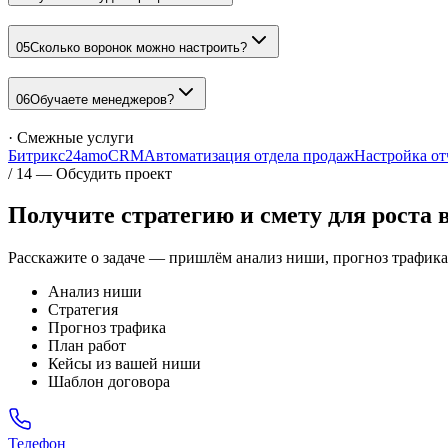
05
Сколько воронок можно настроить?
06
Обучаете менеджеров?
· Смежные услуги
Битрикс24
amoCRM
Автоматизация отдела продаж
Настройка от
/ 14 — Обсудить проект
Получите стратегию и смету для
роста 
Расскажите о задаче — пришлём анализ ниши, прогноз трафика,
Анализ ниши
Стратегия
Прогноз трафика
План работ
Кейсы из вашей ниши
Шаблон договора
Телефон