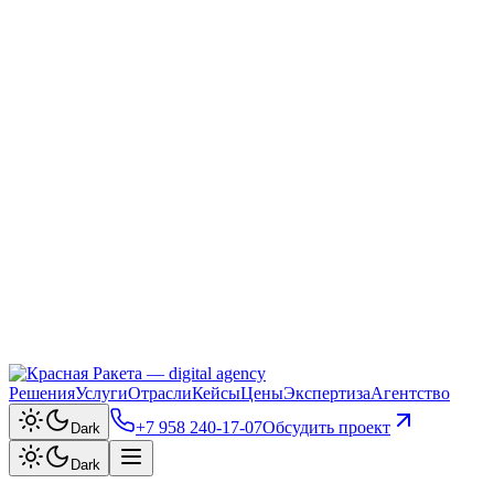
Решения
Услуги
Отрасли
Кейсы
Цены
Экспертиза
Агентство
+7 958 240‑17‑07
Обсудить проект
Dark
Dark