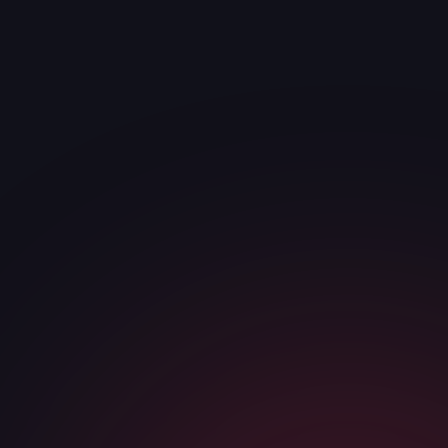
· ЗАЯВКА
Получить стратегию и
ответим за <30
мин
смету
ИМЯ
*
ТЕЛЕФОН / МЕССЕНДЖЕР
*
КОМПАНИЯ
САЙТ ИЛИ НИША
Я соглашаюсь с
политикой конфиденциальности
и даю