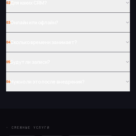
Для каких CRM?
02
Онлайн или офлайн?
03
Сколько времени занимает?
04
Будут ли записи?
05
Нужно ли это после внедрения?
06
· СМЕЖНЫЕ УСЛУГИ