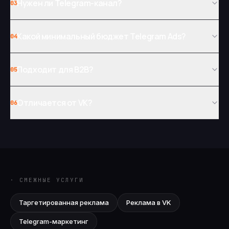
Нужен ли Telegram-канал?
03
Какой минимальный бюджет Telegram Ads?
04
Подходит для B2B?
05
Отличается от VK?
06
· СМЕЖНЫЕ УСЛУГИ
Таргетированная реклама
Реклама в VK
Telegram-маркетинг