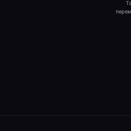
Т
перем