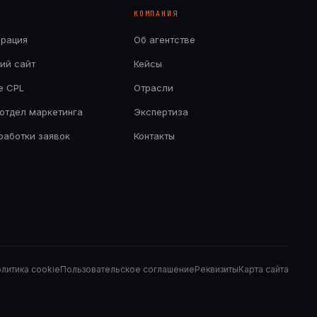
КОМПАНИЯ
ерация
Об агентстве
ий сайт
Кейсы
е CPL
Отрасли
отдел маркетинга
Экспертиза
бработки заявок
Контакты
литика cookie
Пользовательское соглашение
Реквизиты
Карта сайта