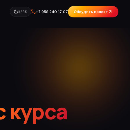
+7 958 240‑17‑07
Обсудить проект
DARK
с курса