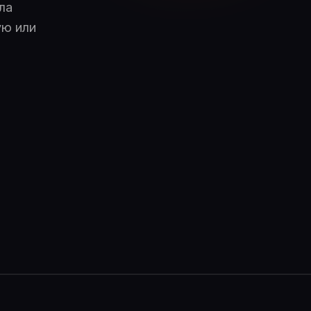
ла
ую или