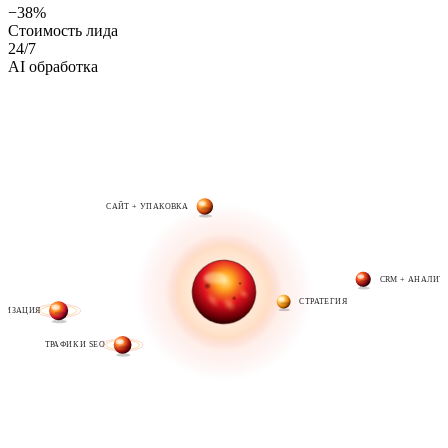
−38%
Стоимость лида
24/7
AI обработка
САЙТ + УПАКОВКА
CRM + АНАЛИТ
СТРАТЕГИЯ
АТИЗАЦИЯ
ТРАФИК И SEO