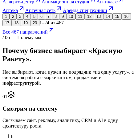
Аллерго-центр
Анимационная студия
Антикафе
Аптека
Аптечная сеть
Аренда спецтехники
1
2
3
4
5
6
7
8
9
10
11
12
13
14
15
16
1–24 из 467
17
18
19
20
Все 467 направлений
/ 06 — Почему мы
Почему бизнес выбирает
«Красную
Ракету».
Нас выбирают, когда нужен не подрядчик «на одну услугу», а
системная работа с маркетингом, продажами и
инфраструктурой.
01
Смотрим на систему
Связываем сайт, рекламу, аналитику, CRM и AI в одну
архитектуру роста.