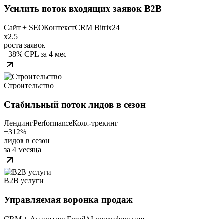
Усилить поток входящих заявок B2B
Сайт + SEO
Контекст
CRM Bitrix24
x2.5
роста заявок
−38% CPL за 4 мес
Строительство
Стабильный поток лидов в сезон
Лендинг
Performance
Колл‑трекинг
+312%
лидов в сезон
за 4 месяца
B2B услуги
Управляемая воронка продаж
CRM + Аналитика
Email
AI‑квалификация