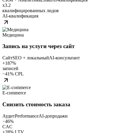
x3.2
квалифицированных лидов
AI‑квалификация
Медицина
Запись на услуги через сайт
Сайт
SEO + локальный
AI‑консультант
+187%
записей
−41% CPL
E‑commerce
Снизить стоимость заказа
Аудит
Performance
AI‑допродажи
−46%
CAC
+28% LTV