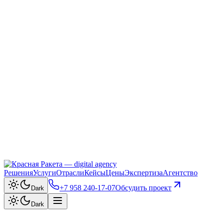
Решения
Услуги
Отрасли
Кейсы
Цены
Экспертиза
Агентство
+7 958 240‑17‑07
Обсудить проект
Dark
Dark