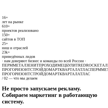
16+
лет на рынке
610+
проектов реализовано
150+
сайтов в ТОП
25+
ниш и отраслей
23k+
приведённых лидов
· нам доверяют бизнес и команды по всей России ·
ПЕРММЕТАЛ
ЗЕНИТ
ПРОХОДИМЕЦ
БУЛИТ
REDROCKET
АЛ
ПРО
ГОРИЗОНТ
СТРОЙДОМ
АРТКВАРТАЛ
АТЛАС
ПЕРММЕ
ПРО
ГОРИЗОНТ
СТРОЙДОМ
АРТКВАРТАЛ
АТЛАС
/ 02 — что мы делаем
Не просто запускаем рекламу.
Собираем маркетинг в работающую
систему.