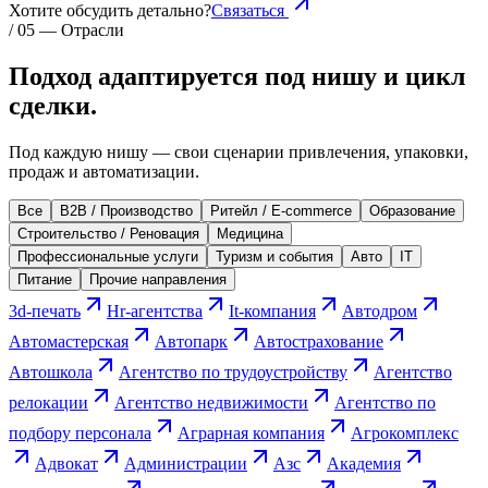
Хотите обсудить детально?
Связаться
/ 05 — Отрасли
Подход адаптируется под
нишу и цикл
сделки.
Под каждую нишу — свои сценарии привлечения, упаковки,
продаж и автоматизации.
Все
B2B / Производство
Ритейл / E-commerce
Образование
Строительство / Реновация
Медицина
Профессиональные услуги
Туризм и события
Авто
IT
Питание
Прочие направления
3d-печать
Hr-агентства
It-компания
Автодром
Автомастерская
Автопарк
Автострахование
Автошкола
Агентство по трудоустройству
Агентство
релокации
Агентство недвижимости
Агентство по
подбору персонала
Аграрная компания
Агрокомплекс
Адвокат
Администрации
Азс
Академия