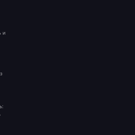
ь и
з
ь:
ь