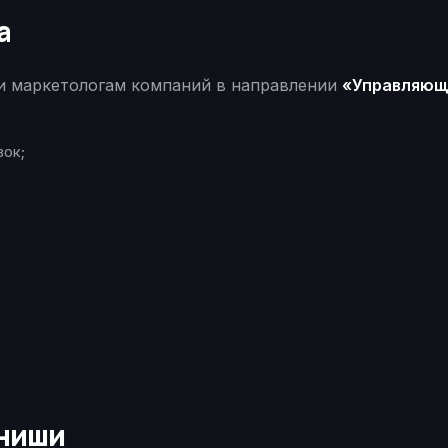
а
 и маркетологам компаний в направлении
«Управляющ
вок;
 ниши