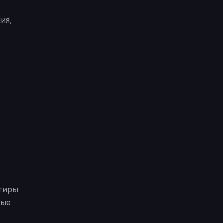
ия,
нтиры
рые