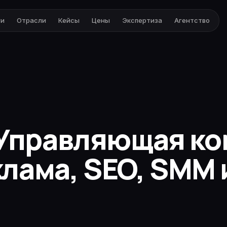
ги
Отрасли
Кейсы
Цены
Экспертиза
Агентство
Управляющая ко
клама, SEO, SMM