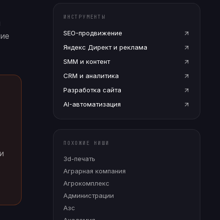
ИНСТРУМЕНТЫ
ы
SEO-продвижение
кие
Яндекс Директ и реклама
SMM и контент
CRM и аналитика
Разработка сайта
AI-автоматизация
ПОХОЖИЕ НИШИ
и
3d-печать
Аграрная компания
Агрокомплекс
Администрации
Азс