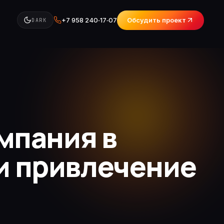
+7 958 240‑17‑07
Обсудить проект
DARK
мпания в
 и привлечение