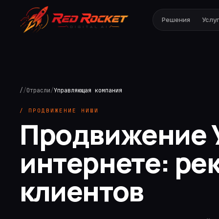
Решения
Услу
/
/
Отрасли
/
Управляющая компания
/ ПРОДВИЖЕНИЕ НИШИ
Продвижение 
интернете: ре
клиентов