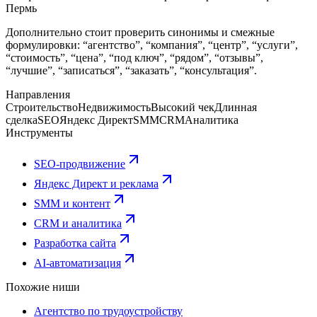
Пермь
Дополнительно стоит проверить синонимы и смежные
формулировки: “агентство”, “компания”, “центр”, “услуги”,
“стоимость”, “цена”, “под ключ”, “рядом”, “отзывы”,
“лучшие”, “записаться”, “заказать”, “консультация”.
Направления
Строительство
Недвижимость
Высокий чек
Длинная
сделка
SEO
Яндекс Директ
SMM
CRM
Аналитика
Инструменты
SEO-продвижение
Яндекс Директ и реклама
SMM и контент
CRM и аналитика
Разработка сайта
AI-автоматизация
Похожие ниши
Агентство по трудоустройству