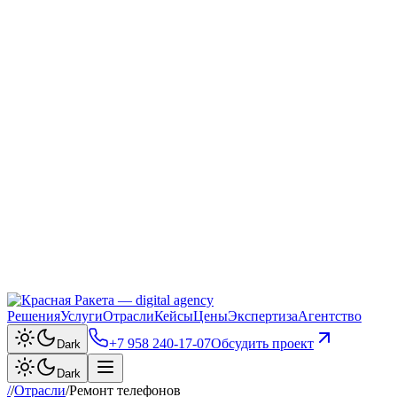
Решения
Услуги
Отрасли
Кейсы
Цены
Экспертиза
Агентство
+7 958 240‑17‑07
Обсудить проект
Dark
Dark
/
/
Отрасли
/
Ремонт телефонов