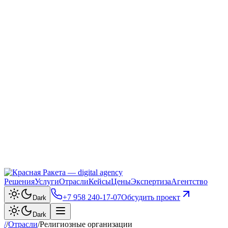
Решения
Услуги
Отрасли
Кейсы
Цены
Экспертиза
Агентство
+7 958 240‑17‑07
Обсудить проект
Dark
Dark
/
/
Отрасли
/
Религиозные организации