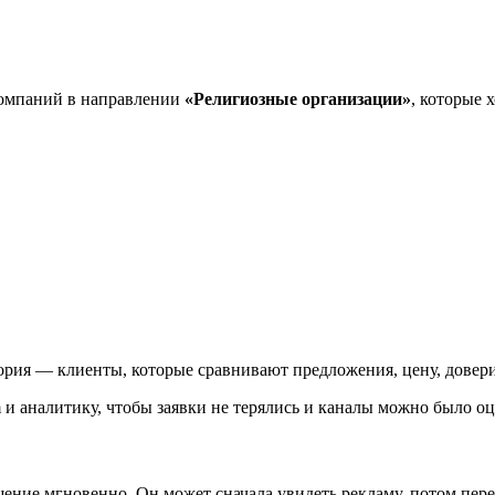
компаний в направлении
«Религиозные организации»
, которые 
рия — клиенты, которые сравнивают предложения, цену, доверие
 и аналитику, чтобы заявки не терялись и каналы можно было оце
ение мгновенно. Он может сначала увидеть рекламу, потом перей