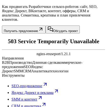
Как продвигать Разработчики сельхоз-роботов: сайт, SEO,
Яндекс Директ, ВКонтакте, контент, офферы, CRM и
аналитика. Семантика, креативы и план привлечения
клиентов.
Получить предложение
Обсудить проект
503 Service Temporarily Unavailable
nginx-reuseport/1.21.1
Направления
B2B
Производство
Длинная сделка
коммерческие-
предложения
SEO
Яндекс
Директ
SMM
CRM
Аналитика
технологии
Инструменты
SEO-продвижение
Яндекс Директ и реклама
SMM и контент
CRM и аналитика