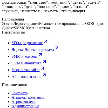
формулировки: “агентство”, “компания”, “центр”, “услуги”,
“стоимость”, “цена”, “под ключ”, “рядом”, “отзывы”,
“лучшие”, “записаться”, “заказать”, “консультация”.
Направления
Услуги
Лидогенерация
Комплексное продвижение
SEO
Яндекс
Директ
SMM
CRM
Аналитика
Инструменты
SEO-продвижение
Яндекс Директ и реклама
SMM и контент
CRM и аналитика
Разработка сайта
AI-автоматизация
Похожие ниши
3d-печать
Аграрная компания
Агрокомплекс
Администрации