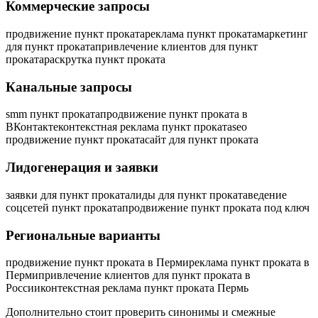
Коммерческие запросы
продвижение пункт проката
реклама пункт проката
маркетинг
для пункт проката
привлечение клиентов для пункт
проката
раскрутка пункт проката
Канальные запросы
smm пункт проката
продвижение пункт проката в
ВКонтакте
контекстная реклама пункт проката
seo
продвижение пункт проката
сайт для пункт проката
Лидогенерация и заявки
заявки для пункт проката
лиды для пункт проката
ведение
соцсетей пункт проката
продвижение пункт проката под ключ
Региональные варианты
продвижение пункт проката в Перми
реклама пункт проката в
Перми
привлечение клиентов для пункт проката в
России
контекстная реклама пункт проката Пермь
Дополнительно стоит проверить синонимы и смежные