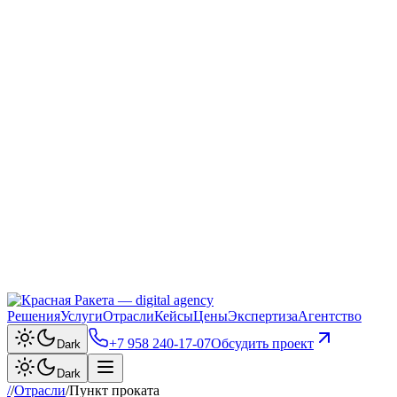
Решения
Услуги
Отрасли
Кейсы
Цены
Экспертиза
Агентство
+7 958 240‑17‑07
Обсудить проект
Dark
Dark
/
/
Отрасли
/
Пункт проката