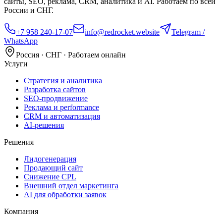
сайты, SEO, реклама, CRM, аналитика и AI. Работаем по всей
России и СНГ.
+7 958 240‑17‑07
info@redrocket.website
Telegram /
WhatsApp
Россия · СНГ · Работаем онлайн
Услуги
Стратегия и аналитика
Разработка сайтов
SEO‑продвижение
Реклама и performance
CRM и автоматизация
AI‑решения
Решения
Лидогенерация
Продающий сайт
Снижение CPL
Внешний отдел маркетинга
AI для обработки заявок
Компания