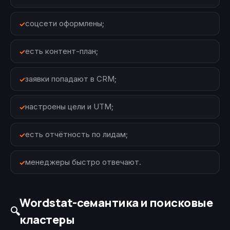
соцсети оформлены;
есть контент-план;
заявки попадают в CRM;
настроены цели и UTM;
есть отчётность по лидам;
менеджеры быстро отвечают.
Wordstat-семантика и поисковые
🔍
кластеры