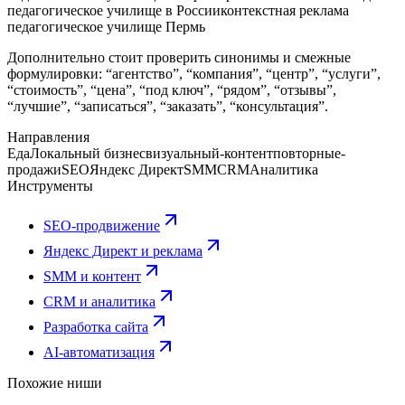
педагогическое училище в России
контекстная реклама
педагогическое училище Пермь
Дополнительно стоит проверить синонимы и смежные
формулировки: “агентство”, “компания”, “центр”, “услуги”,
“стоимость”, “цена”, “под ключ”, “рядом”, “отзывы”,
“лучшие”, “записаться”, “заказать”, “консультация”.
Направления
Еда
Локальный бизнес
визуальный-контент
повторные-
продажи
SEO
Яндекс Директ
SMM
CRM
Аналитика
Инструменты
SEO-продвижение
Яндекс Директ и реклама
SMM и контент
CRM и аналитика
Разработка сайта
AI-автоматизация
Похожие ниши