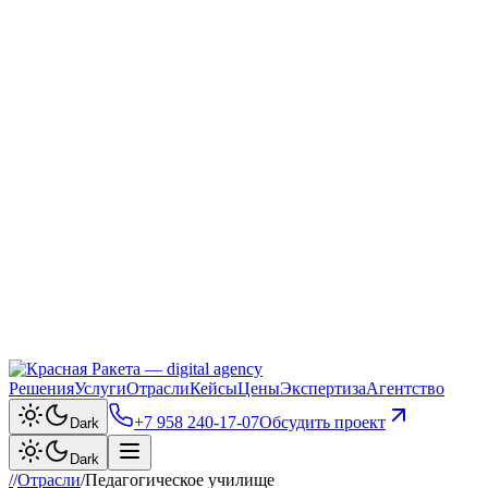
Решения
Услуги
Отрасли
Кейсы
Цены
Экспертиза
Агентство
+7 958 240‑17‑07
Обсудить проект
Dark
Dark
/
/
Отрасли
/
Педагогическое училище