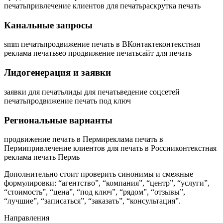
печать
привлечение клиентов для печать
раскрутка печать
Канальные запросы
smm печать
продвижение печать в ВКонтакте
контекстная
реклама печать
seo продвижение печать
сайт для печать
Лидогенерация и заявки
заявки для печать
лиды для печать
ведение соцсетей
печать
продвижение печать под ключ
Региональные варианты
продвижение печать в Перми
реклама печать в
Перми
привлечение клиентов для печать в России
контекстная
реклама печать Пермь
Дополнительно стоит проверить синонимы и смежные
формулировки: “агентство”, “компания”, “центр”, “услуги”,
“стоимость”, “цена”, “под ключ”, “рядом”, “отзывы”,
“лучшие”, “записаться”, “заказать”, “консультация”.
Направления