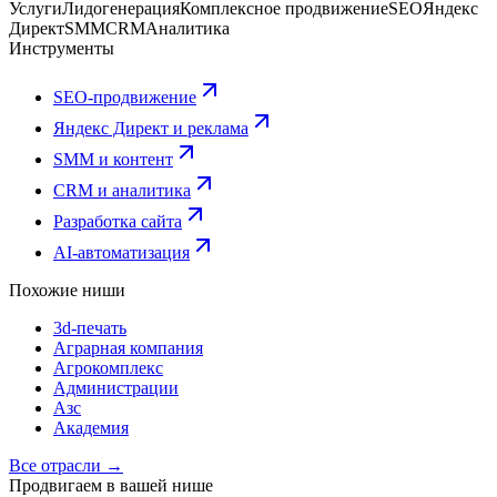
Услуги
Лидогенерация
Комплексное продвижение
SEO
Яндекс
Директ
SMM
CRM
Аналитика
Инструменты
SEO-продвижение
Яндекс Директ и реклама
SMM и контент
CRM и аналитика
Разработка сайта
AI-автоматизация
Похожие ниши
3d-печать
Аграрная компания
Агрокомплекс
Администрации
Азс
Академия
Все отрасли →
Продвигаем в вашей нише