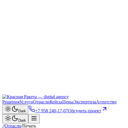
Решения
Услуги
Отрасли
Кейсы
Цены
Экспертиза
Агентство
+7 958 240‑17‑07
Обсудить проект
Dark
Dark
/
/
Отрасли
/
Печать