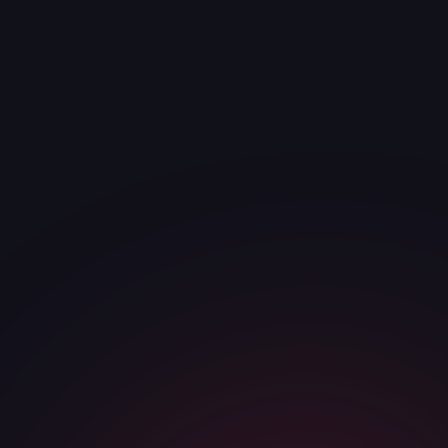
· ЗАЯВКА
Получить стратегию и
ответим за <30
мин
смету
ИМЯ
*
ТЕЛЕФОН / МЕССЕНДЖЕР
*
КОМПАНИЯ
САЙТ ИЛИ НИША