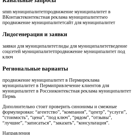
Канальные запросы
smm муниципалитет
продвижение муниципалитет в
ВКонтакте
контекстная реклама муниципалитет
seo
продвижение муниципалитет
сайт для муниципалитет
Лидогенерация и заявки
заявки для муниципалитет
лиды для муниципалитет
ведение
соцсетей муниципалитет
продвижение муниципалитет под
ключ
Региональные варианты
продвижение муниципалитет в Перми
реклама
муниципалитет в Перми
привлечение клиентов для
муниципалитет в России
контекстная реклама муниципалитет
Пермь
Дополнительно стоит проверить синонимы и смежные
формулировки: “агентство”, “компания”, “центр”, “услуги”,
“стоимость”, “цена”, “под ключ”, “рядом”, “отзывы”,
“лучшие”, “записаться”, “заказать”, “консультация”.
Направления