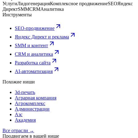
Услуги
Лидогенерация
Комплексное продвижение
SEO
Яндекс
Директ
SMM
CRM
Аналитика
Инструменты
SEO-продвижение
Яндекс Директ и реклама
SMM и контент
CRM и аналитика
Разработка сайта
AI-автоматизация
Похожие ниши
3d-печать
Аграрная компания
Агрокомплекс
Администрации
Азс
Академия
Все отрасли →
Продвигаем в вашей нише