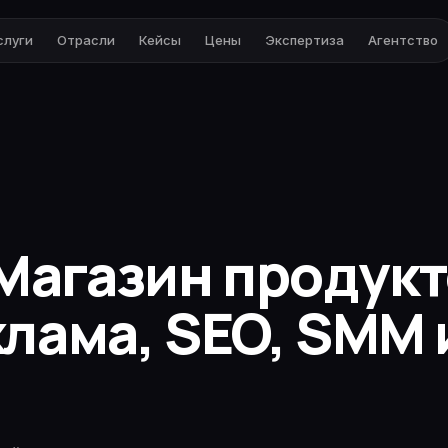
слуги
Отрасли
Кейсы
Цены
Экспертиза
Агентство
агазин продукт
клама, SEO, SMM