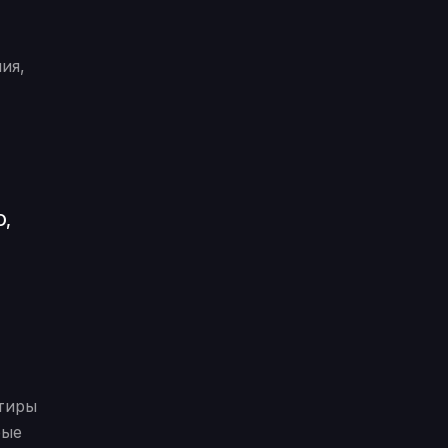
ия,
O,
нтиры
рые