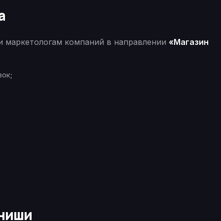
а
 и маркетологам компаний в направлении
«Магазин
вок;
 ниши