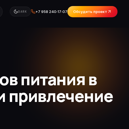
+7 958 240‑17‑07
Обсудить проект
DARK
ов питания в
 и привлечение