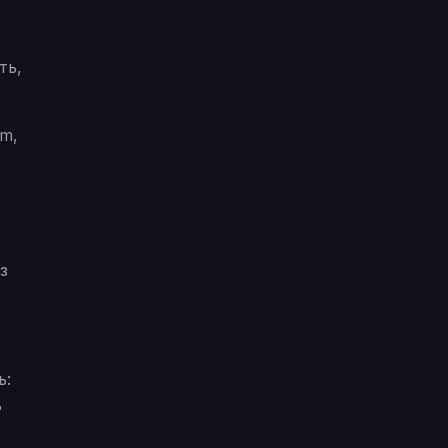
ть,
rm,
з
ь:
ь