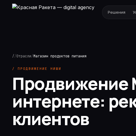
Решения
У
/
/
Отрасли
/
Магазин продуктов питания
/ ПРОДВИЖЕНИЕ НИШИ
Продвижение М
интернете: ре
клиентов