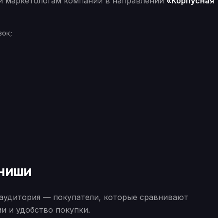
 и маркетологам компаний в направлении
«Корпусная
вок;
 ниши
аудитория — покупатели, которые сравнивают
ии и удобство покупки.