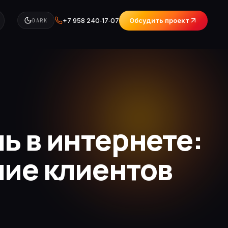
+7 958 240‑17‑07
Обсудить проект
DARK
ь в интернете:
ние клиентов