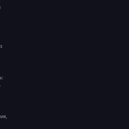
и
з
ь:
ь
ия,