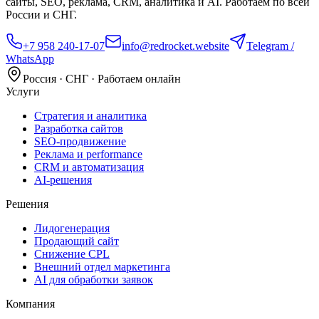
сайты, SEO, реклама, CRM, аналитика и AI. Работаем по всей
России и СНГ.
+7 958 240‑17‑07
info@redrocket.website
Telegram /
WhatsApp
Россия · СНГ · Работаем онлайн
Услуги
Стратегия и аналитика
Разработка сайтов
SEO‑продвижение
Реклама и performance
CRM и автоматизация
AI‑решения
Решения
Лидогенерация
Продающий сайт
Снижение CPL
Внешний отдел маркетинга
AI для обработки заявок
Компания