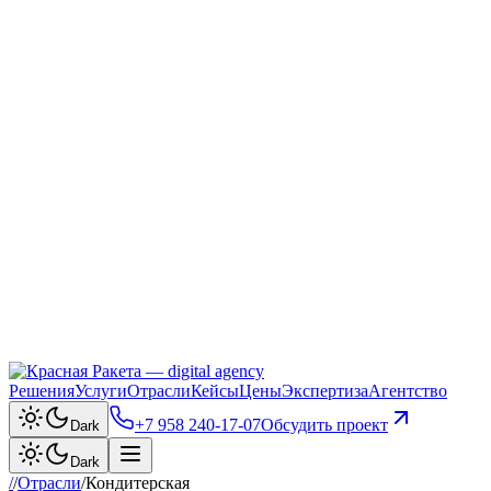
Решения
Услуги
Отрасли
Кейсы
Цены
Экспертиза
Агентство
+7 958 240‑17‑07
Обсудить проект
Dark
Dark
/
/
Отрасли
/
Кондитерская