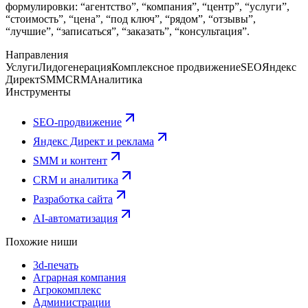
формулировки: “агентство”, “компания”, “центр”, “услуги”,
“стоимость”, “цена”, “под ключ”, “рядом”, “отзывы”,
“лучшие”, “записаться”, “заказать”, “консультация”.
Направления
Услуги
Лидогенерация
Комплексное продвижение
SEO
Яндекс
Директ
SMM
CRM
Аналитика
Инструменты
SEO-продвижение
Яндекс Директ и реклама
SMM и контент
CRM и аналитика
Разработка сайта
AI-автоматизация
Похожие ниши
3d-печать
Аграрная компания
Агрокомплекс
Администрации