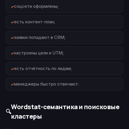
соцсети оформлены;
есть контент-план;
заявки попадают в CRM;
настроены цели и UTM;
есть отчётность по лидам;
менеджеры быстро отвечают.
Wordstat-семантика и поисковые
🔍
кластеры