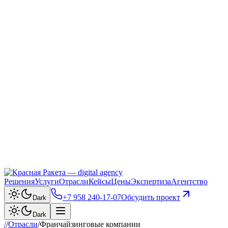
Решения
Услуги
Отрасли
Кейсы
Цены
Экспертиза
Агентство
+7 958 240‑17‑07
Обсудить проект
Dark
Dark
/
/
Отрасли
/
Франчайзинговые компании