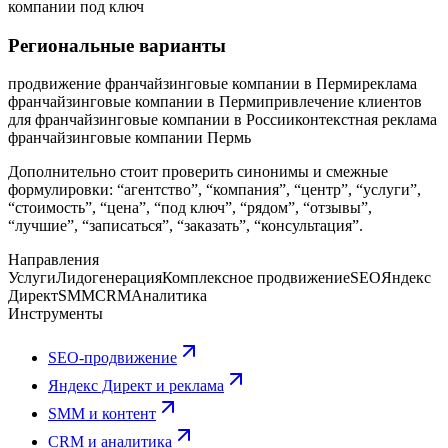
компании под ключ
Региональные варианты
продвижение франчайзинговые компании в Перми
реклама
франчайзинговые компании в Перми
привлечение клиентов
для франчайзинговые компании в России
контекстная реклама
франчайзинговые компании Пермь
Дополнительно стоит проверить синонимы и смежные
формулировки: “агентство”, “компания”, “центр”, “услуги”,
“стоимость”, “цена”, “под ключ”, “рядом”, “отзывы”,
“лучшие”, “записаться”, “заказать”, “консультация”.
Направления
Услуги
Лидогенерация
Комплексное продвижение
SEO
Яндекс
Директ
SMM
CRM
Аналитика
Инструменты
SEO-продвижение
Яндекс Директ и реклама
SMM и контент
CRM и аналитика