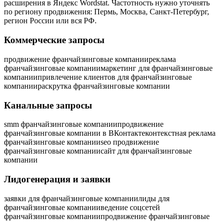
расширения в Яндекс Wordstat. Частотность нужно уточнять
по региону продвижения: Пермь, Москва, Санкт-Петербург,
регион России или вся РФ.
Коммерческие запросы
продвижение франчайзинговые компании
реклама
франчайзинговые компании
маркетинг для франчайзинговые
компании
привлечение клиентов для франчайзинговые
компании
раскрутка франчайзинговые компании
Канальные запросы
smm франчайзинговые компании
продвижение
франчайзинговые компании в ВКонтакте
контекстная реклама
франчайзинговые компании
seo продвижение
франчайзинговые компании
сайт для франчайзинговые
компании
Лидогенерация и заявки
заявки для франчайзинговые компании
лиды для
франчайзинговые компании
ведение соцсетей
франчайзинговые компании
продвижение франчайзинговые