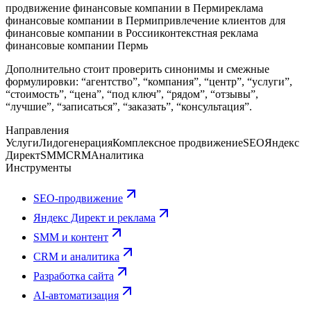
продвижение финансовые компании в Перми
реклама
финансовые компании в Перми
привлечение клиентов для
финансовые компании в России
контекстная реклама
финансовые компании Пермь
Дополнительно стоит проверить синонимы и смежные
формулировки: “агентство”, “компания”, “центр”, “услуги”,
“стоимость”, “цена”, “под ключ”, “рядом”, “отзывы”,
“лучшие”, “записаться”, “заказать”, “консультация”.
Направления
Услуги
Лидогенерация
Комплексное продвижение
SEO
Яндекс
Директ
SMM
CRM
Аналитика
Инструменты
SEO-продвижение
Яндекс Директ и реклама
SMM и контент
CRM и аналитика
Разработка сайта
AI-автоматизация