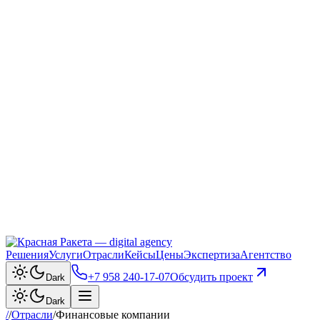
Решения
Услуги
Отрасли
Кейсы
Цены
Экспертиза
Агентство
+7 958 240‑17‑07
Обсудить проект
Dark
Dark
/
/
Отрасли
/
Финансовые компании