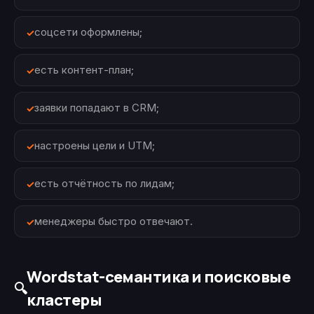
соцсети оформлены;
есть контент-план;
заявки попадают в CRM;
настроены цели и UTM;
есть отчётность по лидам;
менеджеры быстро отвечают.
Wordstat-семантика и поисковые
🔍
кластеры