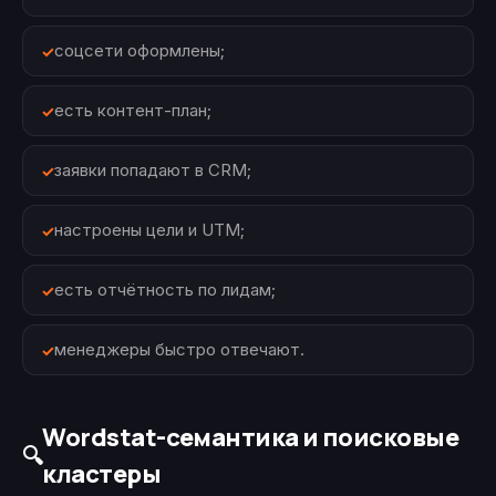
соцсети оформлены;
есть контент-план;
заявки попадают в CRM;
настроены цели и UTM;
есть отчётность по лидам;
менеджеры быстро отвечают.
Wordstat-семантика и поисковые
🔍
кластеры