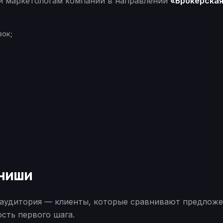
 и маркетологам компаний в направлении
«Брокерска
вок;
 ниши
аудитория — клиенты, которые сравнивают предложе
ость первого шага.