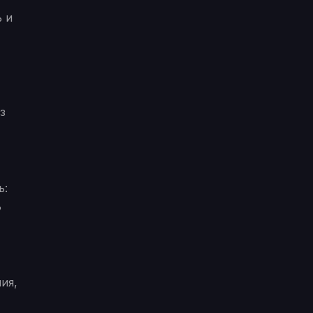
ь и
з
ь:
ь
ия,