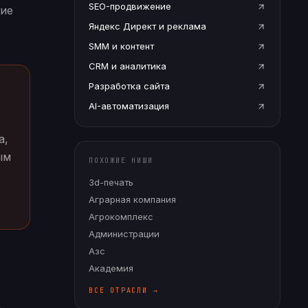
SEO-продвижение
кие
Яндекс Директ и реклама
SMM и контент
CRM и аналитика
Разработка сайта
AI-автоматизация
а,
ым
ПОХОЖИЕ НИШИ
3d-печать
Аграрная компания
Агрокомплекс
Администрации
Азс
Академия
ВСЕ ОТРАСЛИ →