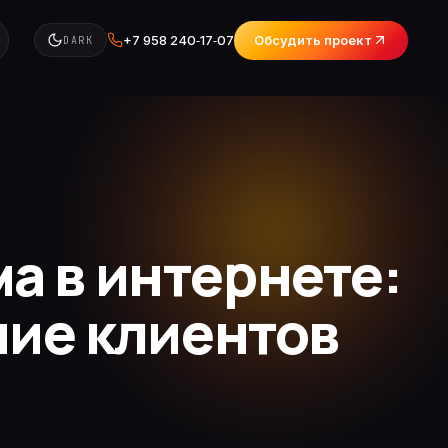
+7 958 240‑17‑07
Обсудить проект
DARK
а в интернете:
ние клиентов