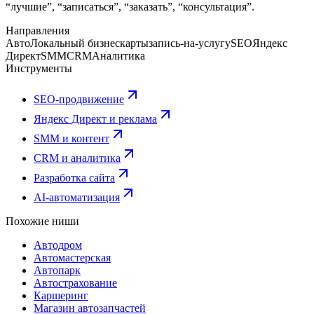
“лучшие”, “записаться”, “заказать”, “консультация”.
Направления
Авто
Локальный бизнес
карты
запись-на-услугу
SEO
Яндекс
Директ
SMM
CRM
Аналитика
Инструменты
SEO-продвижение
Яндекс Директ и реклама
SMM и контент
CRM и аналитика
Разработка сайта
AI-автоматизация
Похожие ниши
Автодром
Автомастерская
Автопарк
Автострахование
Каршеринг
Магазин автозапчастей