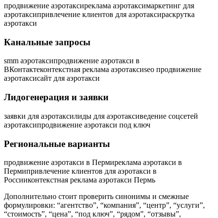
продвижение аэротакси
реклама аэротакси
маркетинг для
аэротакси
привлечение клиентов для аэротакси
раскрутка
аэротакси
Канальные запросы
smm аэротакси
продвижение аэротакси в
ВКонтакте
контекстная реклама аэротакси
seo продвижение
аэротакси
сайт для аэротакси
Лидогенерация и заявки
заявки для аэротакси
лиды для аэротакси
ведение соцсетей
аэротакси
продвижение аэротакси под ключ
Региональные варианты
продвижение аэротакси в Перми
реклама аэротакси в
Перми
привлечение клиентов для аэротакси в
России
контекстная реклама аэротакси Пермь
Дополнительно стоит проверить синонимы и смежные
формулировки: “агентство”, “компания”, “центр”, “услуги”,
“стоимость”, “цена”, “под ключ”, “рядом”, “отзывы”,