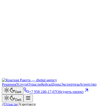
Решения
Услуги
Отрасли
Кейсы
Цены
Экспертиза
Агентство
+7 958 240‑17‑07
Обсудить проект
Dark
Dark
/
/
Отрасли
/
Аэротакси