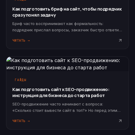
Как подготовить бриф на сайт, чтобы подрядчик
сразу понял задачу
Бриф часто воспринимают как формальность:
подрядчик прислал вопросы, заказчик быстро ответил,
проект стартовал. Но качество брифа напрямую
ЧИТАТЬ →
влияет на результат. Чем точнее описана задача, тем
меньше недопониманий, лишних…
ГАЙДЫ
Как подготовить сайт к SEO-продвижению:
инструкция для бизнеса до старта работ
SEO-продвижение часто начинают с вопроса:
«Сколько стоит вывести сайт в топ?» Но перед этим
нужно понять, готов ли сайт к продвижению. Если
ЧИТАТЬ →
структура слабая, страницы услуг не раскрыты,
технические ошибки мешают…