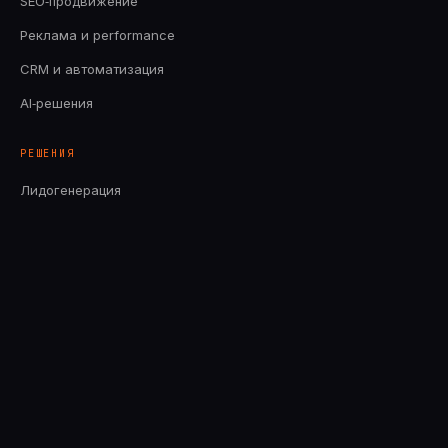
SEO‑продвижение
Реклама и performance
CRM и автоматизация
AI‑решения
РЕШЕНИЯ
Лидогенерация
Продающий сайт
Снижение CPL
Внешний отдел маркетинга
AI для обработки заявок
КОМПАНИЯ
Об агентстве
Кейсы