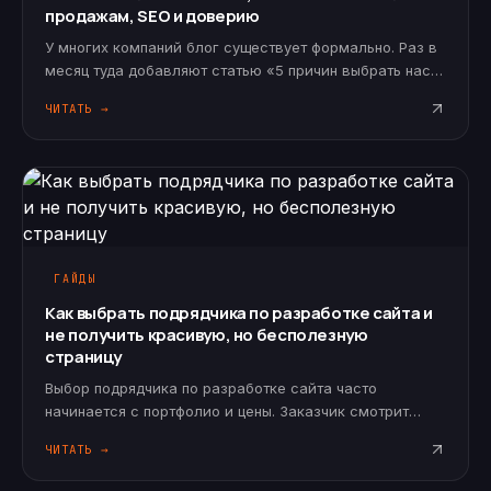
продажам, SEO и доверию
У многих компаний блог существует формально. Раз в
месяц туда добавляют статью «5 причин выбрать нас»,
«Преимущества нашей услуги» или текст, написанный
ЧИТАТЬ →
ради ключевых слов. Такой блог не помогает
продажам, потому что не…
ГАЙДЫ
Как выбрать подрядчика по разработке сайта и
не получить красивую, но бесполезную
страницу
Выбор подрядчика по разработке сайта часто
начинается с портфолио и цены. Заказчик смотрит
красивые работы, спрашивает стоимость, сравнивает
ЧИТАТЬ →
сроки и выбирает того, кто показался убедительнее.
Но сайт для бизнеса — это…