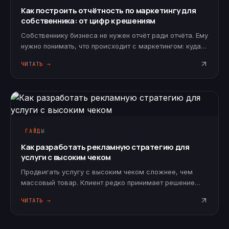
Как построить отчётность по маркетингу для
собственника: от цифр к решениям
Собственнику бизнеса не нужен отчёт ради отчёта. Ему
нужно понимать, что происходит с маркетингом: куда
ушли деньги, какие каналы дали результат, почему
ЧИТАТЬ →
заявки подорожали, что было сделано, какие
проблемы есть и какие…
ГАЙДЫ
Как разработать рекламную стратегию для
услуги с высоким чеком
Продвигать услугу с высоким чеком сложнее, чем
массовый товар. Клиент редко принимает решение
сразу. Он сравнивает подрядчиков, уточняет детали,
ЧИТАТЬ →
проверяет репутацию, обсуждает бюджет,
возвращается к вопросу через дни…