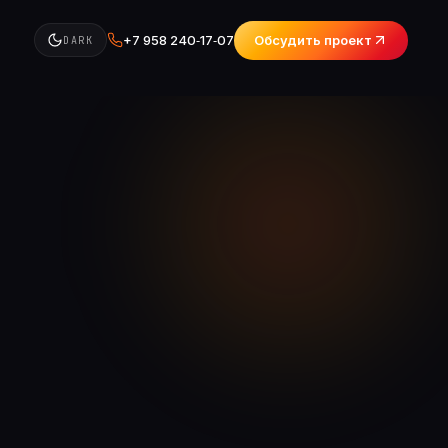
+7 958 240‑17‑07
Обсудить проект
DARK