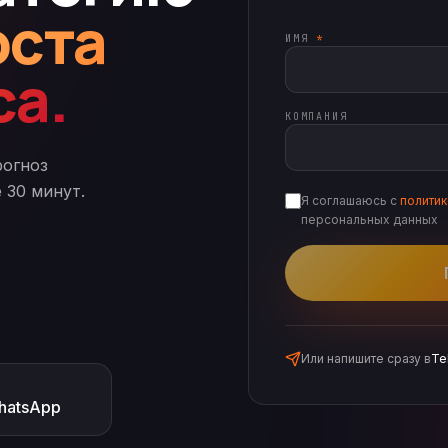
оста
ИМЯ
*
са.
КОМПАНИЯ
рогноз
 30 минут.
Я соглашаюсь с
полити
персональных данных
Или напишите сразу в
Te
hatsApp