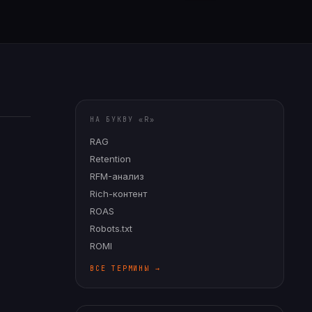
НА БУКВУ «
R
»
RAG
Retention
RFM-анализ
Rich-контент
ROAS
Robots.txt
ROMI
ВСЕ ТЕРМИНЫ →