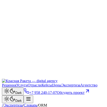
Решения
Услуги
Отрасли
Кейсы
Цены
Экспертиза
Агентство
+7 958 240‑17‑07
Обсудить проект
Dark
Dark
/
/
Экспертиза
/
Словарь
/
ORM