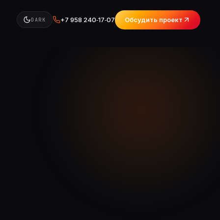
+7 958 240‑17‑07
Обсудить проект
DARK