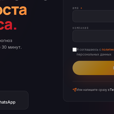
оста
ИМЯ
*
са.
КОМПАНИЯ
рогноз
 30 минут.
Я соглашаюсь с
полити
персональных данных
Или напишите сразу в
Te
hatsApp