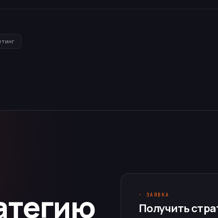
етинг
атегию
· ЗАЯВКА
Получить стра