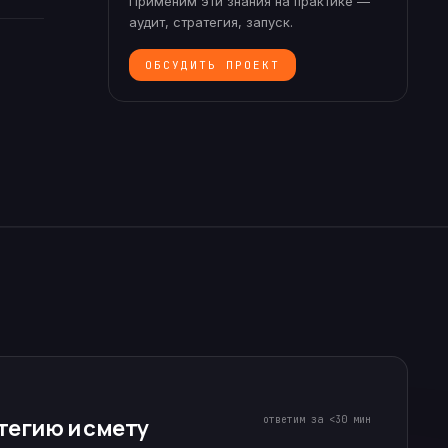
Применим эти знания на практике —
аудит, стратегия, запуск.
ОБСУДИТЬ ПРОЕКТ
ответим за <30 мин
тегию и смету