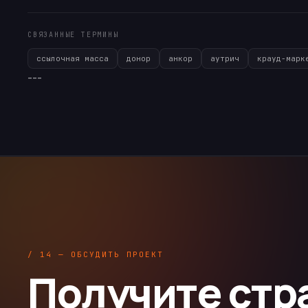
СВЯЗАННЫЕ ТЕРМИНЫ
ссылочная масса
донор
анкор
аутрич
крауд-марк
---
/ 14 — ОБСУДИТЬ ПРОЕКТ
Получите стр