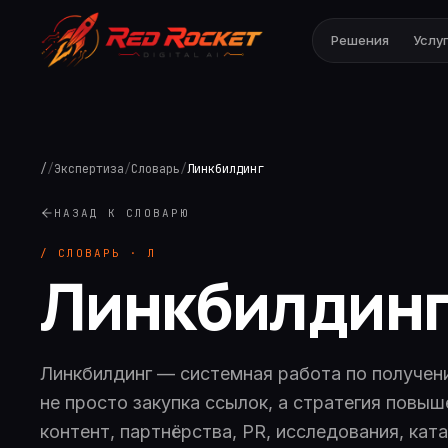
Решения
Услу
/
/
Экспертиза
/
Словарь
/
Линкбилдинг
НАЗАД К СЛОВАРЮ
/ СЛОВАРЬ ·
Л
Линкбилдин
Линкбилдинг — системная работа по получен
не просто закупка ссылок, а стратегия повы
контент, партнёрства, PR, исследования, кат