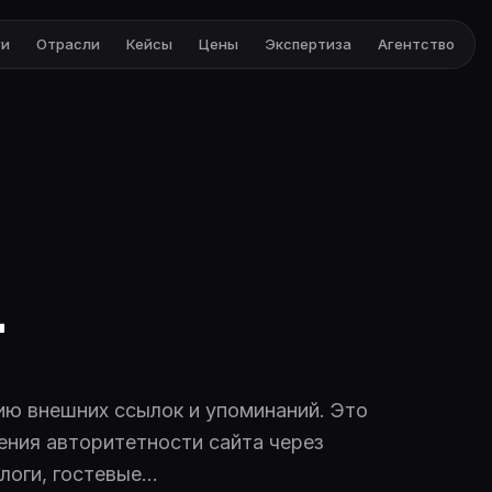
ги
Отрасли
Кейсы
Цены
Экспертиза
Агентство
г
ию внешних ссылок и упоминаний. Это
шения авторитетности сайта через
алоги, гостевые…