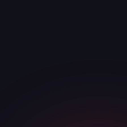
Telegram / WhatsApp
· ЗАЯВКА
Получить стратегию и
ответим за <30
мин
смету
ИМЯ
*
ТЕЛЕФОН / МЕССЕНДЖЕР
*
КОМПАНИЯ