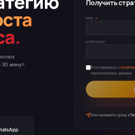
атегию
Получить стра
оста
ИМЯ
*
са.
КОМПАНИЯ
рогноз
 30 минут.
Я соглашаюсь с
полити
персональных данных
Или напишите сразу в
Te
hatsApp