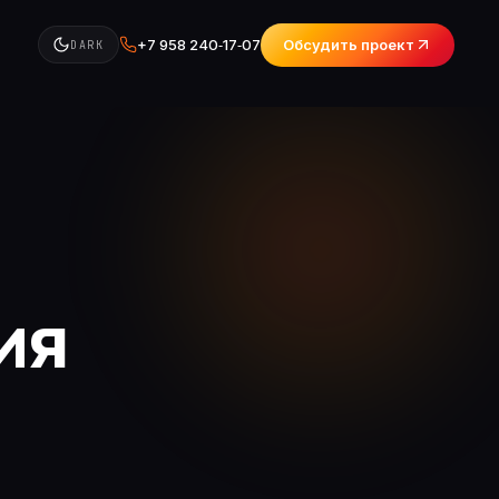
+7 958 240‑17‑07
Обсудить проект
DARK
ия