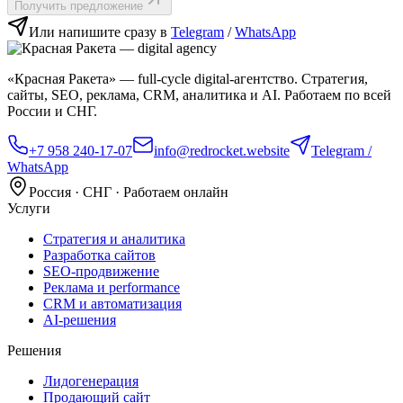
Получить предложение
Или напишите сразу в
Telegram
/
WhatsApp
«Красная Ракета» — full‑cycle digital‑агентство. Стратегия,
сайты, SEO, реклама, CRM, аналитика и AI. Работаем по всей
России и СНГ.
+7 958 240‑17‑07
info@redrocket.website
Telegram /
WhatsApp
Россия · СНГ · Работаем онлайн
Услуги
Стратегия и аналитика
Разработка сайтов
SEO‑продвижение
Реклама и performance
CRM и автоматизация
AI‑решения
Решения
Лидогенерация
Продающий сайт