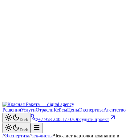
Решения
Услуги
Отрасли
Кейсы
Цены
Экспертиза
Агентство
+7 958 240‑17‑07
Обсудить проект
Dark
Dark
/
/
Экспертиза
/
Чек-листы
/
Чек-лист карточки компании в