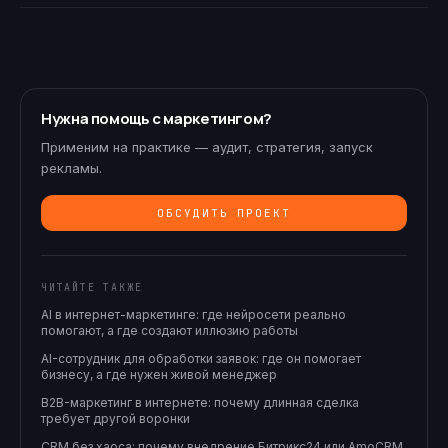
Нужна помощь с маркетингом?
Применим на практике — аудит, стратегия, запуск
рекламы.
ОБСУДИТЬ ПРОЕКТ
ЧИТАЙТЕ ТАКЖЕ
AI в интернет-маркетинге: где нейросети реально
помогают, а где создают иллюзию работы
AI-сотрудник для обработки заявок: где он помогает
бизнесу, а где нужен живой менеджер
B2B-маркетинг в интернете: почему длинная сделка
требует другой воронки
CRM без хаоса: почему внедрение Битрикс24 или AmoCRM