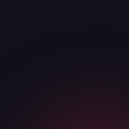
· ЗАЯВКА
Получить стратегию и
ответим за <30
мин
смету
ИМЯ
*
ТЕЛЕФОН / МЕССЕНДЖЕР
*
КОМПАНИЯ
САЙТ ИЛИ НИША