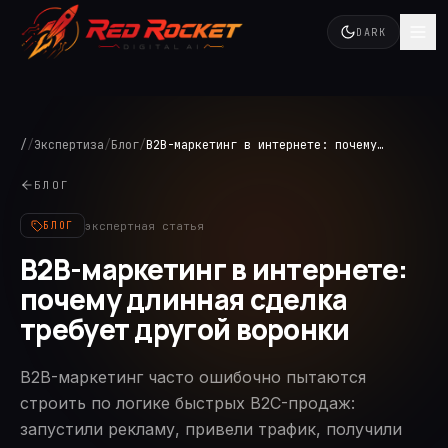
DARK
/
/
Экспертиза
/
Блог
/
B2B-маркетинг в интернете: почему длинная сделка требует другой воронки
БЛОГ
экспертная статья
БЛОГ
B2B-маркетинг в интернете:
почему длинная сделка
требует другой воронки
B2B-маркетинг часто ошибочно пытаются
строить по логике быстрых B2C-продаж:
запустили рекламу, привели трафик, получили