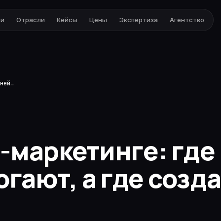
ги
Отрасли
Кейсы
Цены
Экспертиза
Агентство
AI в интернет-маркетинге: где нейросети реально помогают, а где создают иллюзию работы
т-маркетинге: где
огают, а где соз