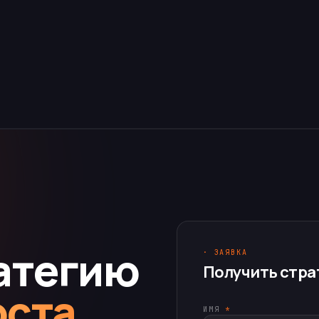
атегию
· ЗАЯВКА
Получить стра
оста
ИМЯ
*