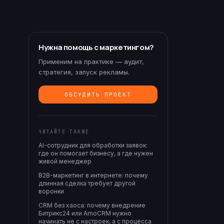
Нужна помощь с маркетингом?
Применим на практике — аудит,
стратегия, запуск рекламы.
ОБСУДИТЬ ПРОЕКТ
ЧИТАЙТЕ ТАКЖЕ
AI-сотрудник для обработки заявок:
где он помогает бизнесу, а где нужен
живой менеджер
B2B-маркетинг в интернете: почему
длинная сделка требует другой
воронки
CRM без хаоса: почему внедрение
Битрикс24 или AmoCRM нужно
начинать не с настроек, а с процесса