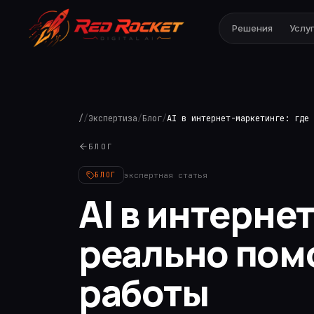
Решения
Услу
/
/
Экспертиза
/
Блог
/
БЛОГ
экспертная статья
БЛОГ
AI в интерне
реально пом
работы