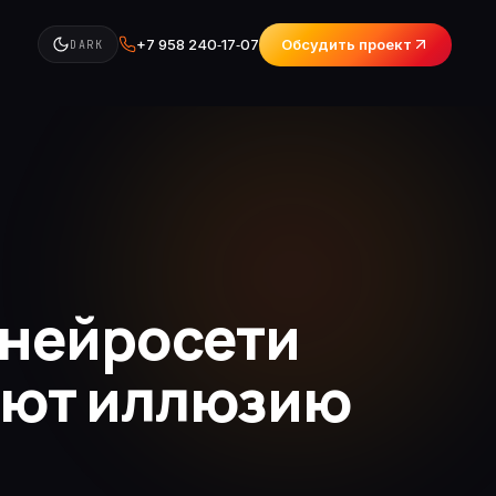
+7 958 240‑17‑07
Обсудить проект
DARK
 нейросети
дают иллюзию