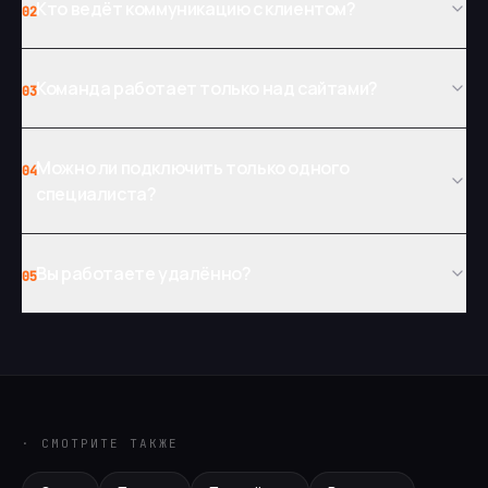
Кто ведёт коммуникацию с клиентом?
02
Команда работает только над сайтами?
03
Можно ли подключить только одного
04
специалиста?
Вы работаете удалённо?
05
· СМОТРИТЕ ТАКЖЕ